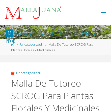
Skip
to
content
M
A
L
L
A
J
U
A
N
A
S
C
R
O
G
N
E
T
T
I
N
G
/
S
O
G
P
L
A
N
T
S
U
P
P
O
R
T
Home
Uncategorized
Malla De Tutoreo SCROG Para
Plantas Florales Y Medicinales
Uncategorized
Malla De Tutoreo
SCROG Para Plantas
Florales Y Medicinales