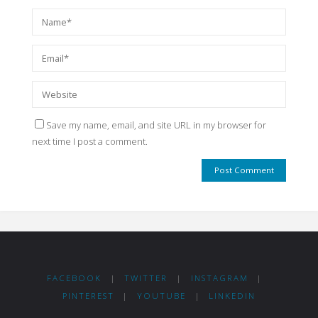
Save my name, email, and site URL in my browser for
next time I post a comment.
FACEBOOK
|
TWITTER
|
INSTAGRAM
|
PINTEREST
|
YOUTUBE
|
LINKEDIN